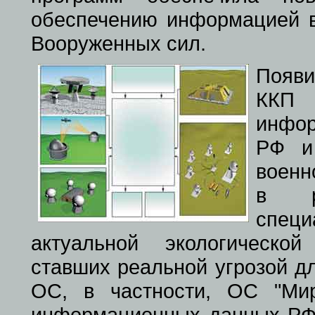
обеспечению информацией в
Вооруженных сил.
Появи
ККП
инфо
РФ и
военн
в ре
спец
актуальной экологическо
ставших реальной угрозой д
ОС, в частности, ОС "Ми
информационных данных РФ