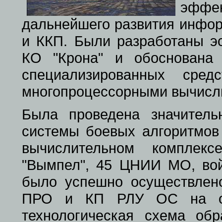
эфф
дальнейшего развития инфо
и ККП. Были разработаны э
КО "Крона" и обоснована
специализированных сред
многопроцессорными вычисл
Была проведена значитель
системы боевых алгоритмо
вычислительном комплек
"Вымпел", 45 ЦНИИ МО, вой
было успешно осуществле
ПРО и КП РЛУ ОС на осн
технологическая схема об