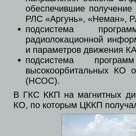
обеспечившие получение
РЛС «Аргунь», «Неман», Р
подсистема програм
радиолокационной инфор
и параметров движения КА
подсистема програ
высокоорбитальных КО о
(НСОС).
В ГКС ККП на магнитных ди
КО, по которым ЦККП получа