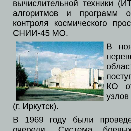
вычислительной техники (И
алгоритмов и программ о
контроля космического про
СНИИ-45 МО.
В но
перев
облас
посту
КО о
узлов
(г. Иркутск).
В 1969 году были провед
очереди. Система боев