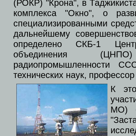
(РОКР) "Крона", в Таджикист
комплекса "Окно", о раз
специализированными средст
дальнейшему совершенств
определено СКБ-1 Центра
объединения (ЦНПО
радиопромышленности ССС
технических наук, профессор 
К эт
участ
МО) 
"Зас
исс