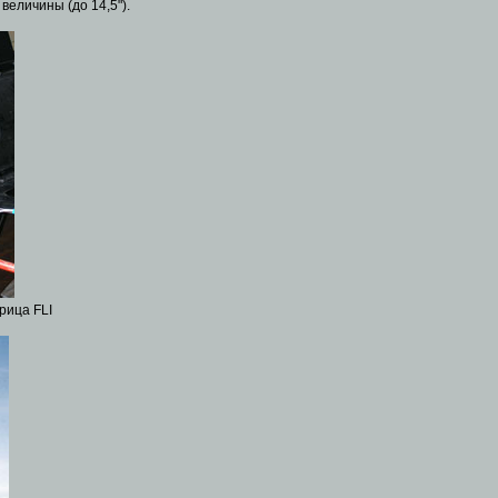
величины (до 14,5").
рица FLI