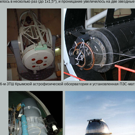
о
лось в несколько раз (до 1х1,5
), и проницание увеличилось на две звездные 
.6-м ЗТШ Крымской астрофизической обсерватории и установленная ПЗС-мат