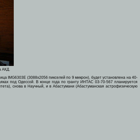
а АКД.
ца IMG6303E (3088x2056 пикселей по 9 микрон), будет установлена на 40-
аяках под Одессой. В конце года по гранту ИНТАС 03-70-567 планируется
тета), снова в Научный, и в Абастумани (Абастуманская астрофизическую