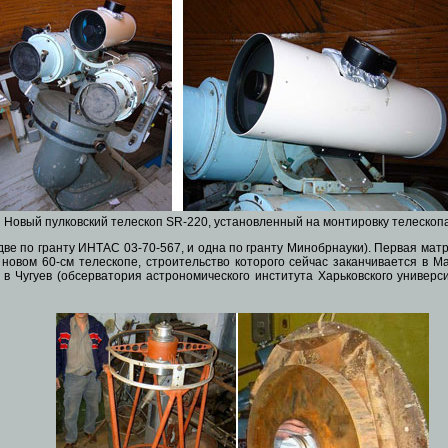
Новый пулковский телескоп SR-220, установленный на монтировку телескоп
 по гранту ИНТАС 03-70-567, и одна по гранту Минобрнауки). Первая матри
новом 60-см телескопе, строительство которого сейчас заканчивается в М
 Чугуев (обсерватория астрономического института Харьковского универси