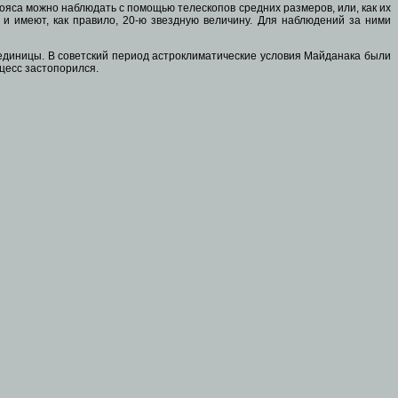
яса можно наблюдать с помощью телескопов средних размеров, или, как их
 и имеют, как правило, 20-ю звездную величину. Для наблюдений за ними
 единицы. В советский период астроклиматические условия Майданака были
цесс застопорился.