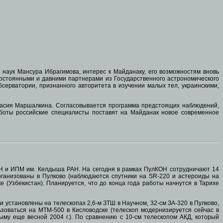
 наук Мансура Ибрагимова, интерес к Майданаку, его возможностям вновь
 постоянными и давними партнерами из Государственного астрономического
бсерватории, признанного авторитета в изучении малых тел, украинскими,
стасия Маршалкина. Согласовывается программа предстоящих наблюдений,
аботы российские специалисты поставят на Майданак новое современное
АН и ИПМ им. Келдыша РАН. На сегодня в рамках ПулКОН сотрудничают 14
организованы в Пулково (наблюдаются спутники на SR-220 и астероиды на
(Узбекистан). Планируется, что до конца года работы начнутся в Тарихе
установлены на телескопах 2,6-м ЗТШ в Научном, 32-см ЗА-320 в Пулково,
зоваться на МТМ-500 в Кисловодске (телескоп модернизируется сейчас в
му еще весной 2004 г.). По сравнению с 10-см телескопом АКД, который