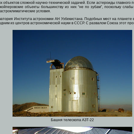
объектов сложной научно-технической задачей. Если астероиды главного по
койперовские объекты большинству из них “не по зубам”, поскольку слабы
астроклиматические условия.
ерватория Института астрономии АН Узбекистана. Подобных мест на планете
дним из центров астрономической науки в СССР. С развалом Союза этот про
Башня телескопа АЗТ-22