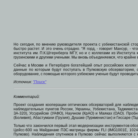
Но сегодня, по мнению руководителя проекта с узбекистанской сто
быстро растет. И это очень отрадно. “Я горд, - говорит Мансур, -
института им. П.К.Штернберга МГУ, но и с коллегами из Института 
грузинскими и другими учеными. Мы вновь объединяемся, что крайне 
Сейчас в Москве и Петербурге богатейший опыт российских колле
данные по которым будут поступать в Пулковскую обсерваторию,
оборудование, с помощью которого узбекские ученые будут проводит
Источник:
"Поиск"
Комментарий:
Проект создания кооперации оптических обсерваторий для наблюде
наблюдательных пунктов России, Украины, Узбекистана, Таджикист
ЗА-320), Уссурийске (УАФО), Научном (КрАО) и Маяках (ОАО). Проб
(Боливия), Абастумани (Грузия), Душаке (Туркменистан) и Гиссаре (Та
Только что закончился первый этап модернизации инструментов обсе
Цейсс-600 на Майданаке ПЗС-матрицы фирмы FLI (IMG1001E, 1024х
Пулково). Наблюдения спутников в Пулково сейчас выполняются с 