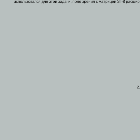
использовался для этой задачи, поле зрения с матрицей ST-8 расшири
2