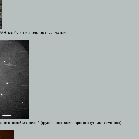
РАН, где будет использоваться матрица.
опе с новой матрицей (группа геостационарных спутников «Астра»).