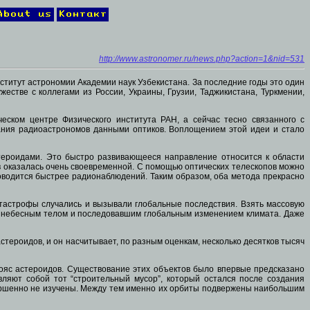
http://www.astronomer.ru/news.php?action=1&nid=531
ститут астрономии Академии наук Узбекистана. За последние годы это один
стве с коллегами из России, Украины, Грузии, Таджикистана, Туркмении,
еском центре Физического института РАН, а сейчас тесно связанного с
ания радиоастрономов данными оптиков. Воплощением этой идеи и стало
тероидами. Это быстро развивающееся направление относится к области
в оказалась очень своевременной. С помощью оптических телескопов можно
оводится быстрее радионаблюдений. Таким образом, оба метода прекрасно
атастрофы случались и вызывали глобальные последствия. Взять массовую
м небесным телом и последовавшим глобальным изменением климата. Даже
ероидов, и он насчитывает, по разным оценкам, несколько десятков тысяч
пояс астероидов. Существование этих объектов было впервые предсказано
вляют собой тот “строительный мусор”, который остался после создания
вершенно не изучены. Между тем именно их орбиты подвержены наибольшим