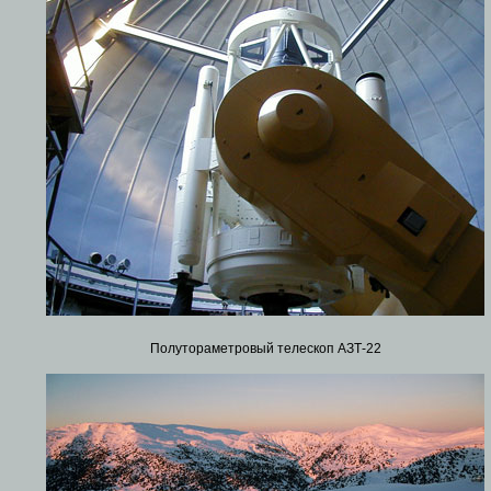
Полутораметровый телескоп АЗТ-22