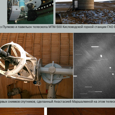
из Пулково и павильон телескопа МТМ-500 Кисловодской горной станции ГАО 
рвых снимков спутников, сделанный Анастасией Маршалкиной на этом телеск