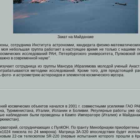
Закат на Майданаке
роны, сотрудника Института астрономии, кандидата физико-математических
 что моя небольшая группа работает в настоящее время не только с нашими
космических исследований РАН, Петербургского университета, Пулковской о
важно в современной науке”.
г изучает сотрудница из группы Мансура Ибрагимова молодой ученый Ана
 отрабатываются методики исследований. Кроме того, для предстоящей р
ь фото- и астрометрию астероидов и элементов космического мусора.
ний космических объектов начался в 2001 г. совместными усилиями ГАО Р
ана, Туркменистана, Италии, Испании и Боливии. Регулярные работы уже 
ные наблюдения были проведены в Кампо Императоре (Италия) и Майданаке 
джикистан).
рваторий, сотрудничающих с ПулКОН. По гранту Минобрнауки приобретены и 
1024 пиксела по 24 микрона). Матрица ЗА-320 впоследствии будет исполь
новым 22-см телескопом SR-220 (первые испытания которого прошли в Кры