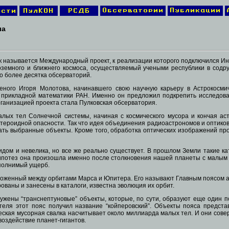
ла
ак называется Международный проект, к реализации которого подключился Ин
емного и ближнего космоса, осуществляемый учеными республики в содруже
о более десятка обсерваторий.
еного Игоря Молотова, начинавшего свою научную карьеру в Астрокосмич
 прикладной математики РАН. Именно он предложил подкрепить исследов
рганизацией проекта стала Пулковская обсерватория.
лых тел Солнечной системы, начиная с космического мусора и кончая ас
стероидной опасности. Так что идея объединения радиоастрономов и оптико
ать выбранные объекты. Кроме того, обработка оптических изображений пр
идом и невелика, но все же реально существует. В прошлом Земли такие к
 гипотез она произошла именно после столкновения нашей планеты с малы
сполнимый ущерб.
оженный между орбитами Марса и Юпитера. Его называют Главным поясом аст
ованы и занесены в каталоги, известна эволюция их орбит.
ружены “транснептуновые” объекты, которые, по сути, образуют еще один 
теля этот пояс получил название “койперовский”. Объекты пояса предста
ческая мусорная свалка насчитывает около миллиарда малых тел. И они со
оздействие планет-гигантов.