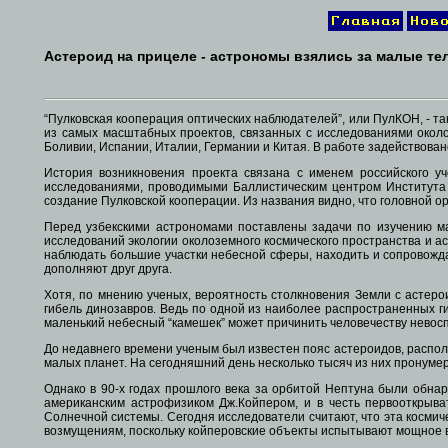
Астероид на прицеле - астрономы взялись за малые те
“Пулковская кооперация оптических наблюдателей”, или ПулКОН, - т
из самых масштабных проектов, связанных с исследованиями околоз
Боливии, Испании, Италии, Германии и Китая. В работе задействован
История возникновения проекта связана с именем российского уч
исследованиями, проводимыми Баллистическим центром Института
создание Пулковской кооперации. Из названия видно, что головной о
Перед узбекскими астрономами поставлены задачи по изучению ма
исследований экологии околоземного космического пространства и а
наблюдать большие участки небесной сферы, находить и сопровожд
дополняют друг друга.
Хотя, по мнению ученых, вероятность столкновения Земли с астеро
гибель динозавров. Ведь по одной из наиболее распространенных
маленький небесный “камешек” может причинить человечеству нево
До недавнего времени ученым был известен пояс астероидов, распол
малых планет. На сегодняшний день несколько тысяч из них пронумер
Однако в 90-х годах прошлого века за орбитой Нептуна были обна
американским астрофизиком Дж.Койпером, и в честь первооткрыва
Солнечной системы. Сегодня исследователи считают, что эта косми
возмущениям, поскольку койперовские объекты испытывают мощное в